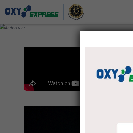
Addon Video
Home
/
Page