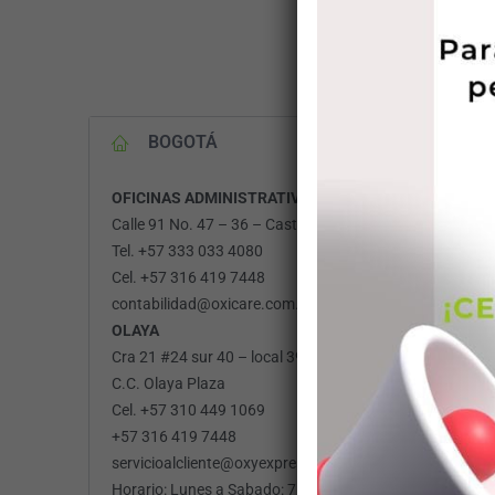
BOGOTÁ
OFICINAS ADMINISTRATIVAS – SEDE LA CASTELLAN
Calle 91 No. 47 – 36 – Castellana
Tel. +57 333 033 4080
Cel. +57 316 419 7448
contabilidad@oxicare.com.co
OLAYA
Cra 21 #24 sur 40 – local 39 y 40 –
C.C. Olaya Plaza
Cel. +57 310 449 1069
+57 316 419 7448
servicioalcliente@oxyexpress.com.co
Horario: Lunes a Sabado: 7 AM – 5 PM