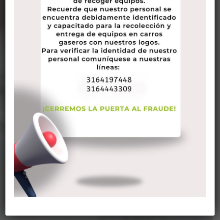
Puntos de distribución
CUNDINAMARCA
ESCUELA MILITAR
– BOGOTÁ
Cra 53 #78-41 – Gaitan
Cel. 318 517 5392 – 316 419 7448
servicioalcliente@oxyexpress.com.co
Horario: Lunes a Sabado: 7 AM – 5 PM
HÉROES
– BOGOTÁ
Cra 19 A # 77 – 18 – Consultorio 403
Cel. 318 517 5392 – 316 419 7448
servicioalcliente@oxyexpress.com.co
Horario: Lunes a Viernes: 7 AM – 5 PM
Sabados: 7 AM – 10 AM
OLAYA
– BOGOTÁ
Cra 21 #24 sur 40 – local 39 y 40 –
C.C. Olaya Plaza
Cel. 318 517 5392 – 316 419 7448