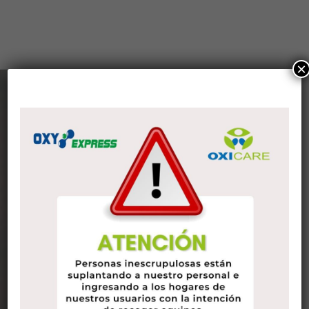
×
Nuestras sedes
PLANTAS DE PRODUCCIÓN
Vereda Canavita – Tocancipa
Cel. 317 646 2023
aseguramientooxyexpress@gmail.com
OFICINAS ADMINISTRATIVAS
Carrera 13 N° 98-21 – Chico
Tel. 3330334080
Cel. 316 875 7735
contabilidad@oxicare.com.co