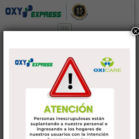
×
10 Permainan Slot Online Maksimal
Yang Dirilis dalam 2022
Judi Online
14 de marzo de 2023
10 Permainan Slot Online teratas guna di rilis terhadap 2021
ini telah menambah daftar penjudi yang sudah sebelumnnya
di luncurkan. Tentang dunia tidak menyegel pengembang
untuk mempersembahkan permainan slot online pemula
yang spektakuler dalam tahun 2021.
Hari ini, kita mengenai
membocorkan kepada bettor