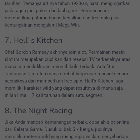
taruhan. Temanya artinya tahun 1920-an, pasti mengingatkan
pada agen judi poker dan klub gaek. Permainan ini
memberikan putaran bonus kenaikan dan free spin plus
kemungkinan mengalami Mega Win.
7. Hell’ s Kitchen
Chef Gordon Ramsay akhirnya join slot. Permainan mesin
slot ini merupakan cuplikan dari resepsi TV terkenalnya atas
mana ia mendidik dan memilih koki terbaik. Ada fitur
Tantangan Tim oleh mana simbol berpencar muncul secara
seenaknya dan memberikan free spin. Hell’s Kitchen juga
memiliki karakter wild yang dapat resultnya di mana saja
inilah lima – 7 kali taruhan dalam satu segmen.
8. The Night Racing
Jika Anda mencari kemenangan terbaik, cobalah slot online
dari Belatra Game. Duduk di bak 5 × ketiga, judulnya
memiliki meterai wild yang mengimprove dan menyebarkan