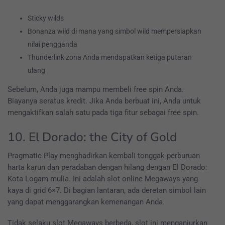
Sticky wilds
Bonanza wild di mana yang simbol wild mempersiapkan
nilai pengganda
Thunderlink zona Anda mendapatkan ketiga putaran
ulang
Sebelum, Anda juga mampu membeli free spin Anda.
Biayanya seratus kredit. Jika Anda berbuat ini, Anda untuk
mengaktifkan salah satu pada tiga fitur sebagai free spin.
10. El Dorado: the City of Gold
Pragmatic Play menghadirkan kembali tonggak perburuan
harta karun dan peradaban dengan hilang dengan El Dorado:
Kota Logam mulia. Ini adalah slot online Megaways yang
kaya di grid 6×7. Di bagian lantaran, ada deretan simbol lain
yang dapat menggarangkan kemenangan Anda.
Tidak selaku slot Megaways berbeda, slot ini menganjurkan