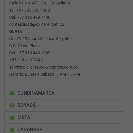
Calle 91 No. 47 – 36 – Castellana
Tel. +57 333 033 4080
Cel. +57 316 419 7448
contabilidad@oxicare.com.co
OLAYA
Cra 21 #24 sur 40 – local 39 y 40 –
C.C. Olaya Plaza
Cel. +57 310 449 1069
+57 316 419 7448
servicioalcliente@oxyexpress.com.co
Horario: Lunes a Sabado: 7 AM – 5 PM
CUNDINAMARCA
BOYACÁ
META
CASANARE