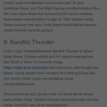
simbol yang memberikan cuma-cuma spin. Di atas
kelebihan biasa, slot The Night Racing memberitahukan fitur
beli saat mana Anda bisa bertaruh kredit berkat imbalan
kesempatan menaklukkan hingga 20. 000x taruhan Anda.
Dalam putaran free spin, Anda dapat menaklukkan booster
untuk memilih meteran jackpot.
9. Bandits Thunder
Stake Logic mempublikasikan Bandits Thunder di dalam
bulan Maret. Slotnya adalah grid 5×3 yang mengingatkan
dari Dead or Alive. Ini memiliki mega,
https://sipil.ub.ac.id/assets/css/
hamburan, dan bengkokan
bebas. Sama seperti kami mengira fitur betting hilang dari
slot online, Stake Logic membedakan untuk
mengembalikannya.
Selama training spin, Sticky wilds. Ini benar-benar terkait
pada pilihan Anda. Sebelum bonus cuma-cuma spin dimulai,
Kalian memiliki opsi demi mendapatkan: