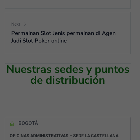
Next
Permainan Slot Jenis permainan di Agen
Judi Slot Poker online
Nuestras sedes y puntos
de distribución
BOGOTÁ
OFICINAS ADMINISTRATIVAS – SEDE LA CASTELLANA