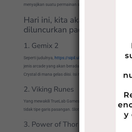
menyajikan suatu permainan slot online dini yang spektakul
Hari ini, kita akan membocor
diluncurkan pada tahun 2021
1. Gemix 2
Seperti judulnya,
https://sipil.ub.ac.id/assets/css/
hal ini a
jenis arcade yang akan berada di boks 7×7. Tujuan Teman-te
Crystal di mana gelas diisi. Isi meteran ini untuk menstar
2. Viking Runes
Yang mewakili TrueLab Games muncul permainan mesin slot 
tidak tipe garis pasangan. Slot ini sehingga menawarkan fi
3. Power of Thor