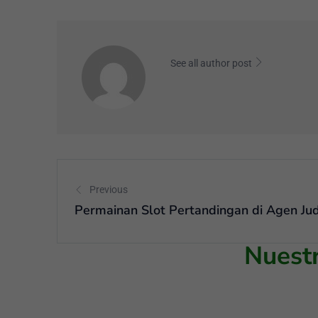
See all author post
Previous
Permainan Slot Pertandingan di Agen Judi
Nuestr