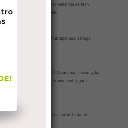
takan menjadi kotak 6 × 6, tetapi menerima deretan
itur seperti Tumble dan Hammer.
 wild berderet dan simbol untuk diperluas. Sebagai
elunasi koin.
 × 3 dan menawarkan hingga 9. 450 cara bagi menang dan
Bettor lebih banyak peluang demi membentuk garis
online dan klub karatan. Permainan ini terdapat