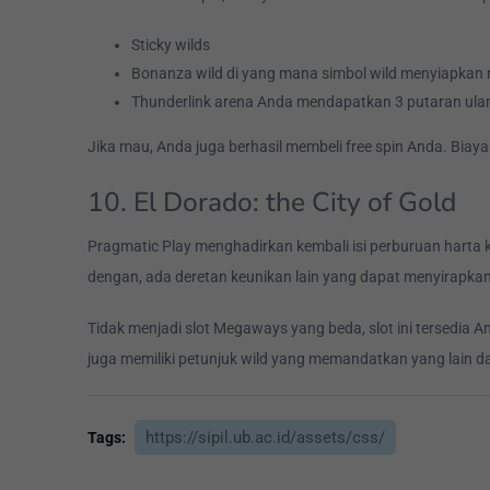
Sticky wilds
Bonanza wild di yang mana simbol wild menyiapkan 
Thunderlink arena Anda mendapatkan 3 putaran ula
Jika mau, Anda juga berhasil membeli free spin Anda. Biayan
10. El Dorado: the City of Gold
Pragmatic Play menghadirkan kembali isi perburuan harta k
dengan, ada deretan keunikan lain yang dapat menyirapk
Tidak menjadi slot Megaways yang beda, slot ini tersedia
juga memiliki petunjuk wild yang memandatkan yang lain
https://sipil.ub.ac.id/assets/css/
Tags: