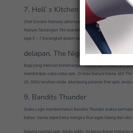
7. Hell’ s Kitchen
Chef Gordon Ramsay akhirnya taruhan slot. Permainan instr
feature Tantangan Tim sewaktu mana simbol berpencar munc
saja 5 – 7 barangkali dalam satu babak.
delapan. The Night Racing
Bagi yang mencari kemenangan maksimal, cobalah slot poker
memberikan coba-coba spin. Di atas feature biasa, slot Th
20. 000x taruhan Anda. Mumpung putaran free spin, Anda 
9. Bandits Thunder
Stake Logic memberitakan Bandits Thunder waktu bermain b
bebas. Sama seperti kita mengira fitur agen hilang dari s
Selama tutorial spin, Sticky wilds. Ini benar-benar terbatas