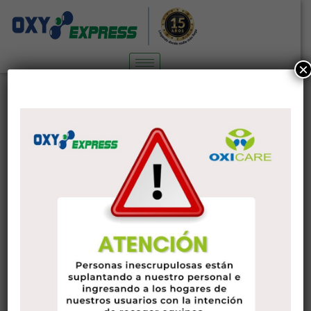
×
15 Beste Anschluss Internetseiten
(Nein Kreditkarte Erzwungen)
Sin categoría
15 de noviembre de 2022
administrador
Wegen des Wachstums und Anstieg der Popularität von
kostenlos Hookup Websites, keine Kreditkarte ist
erforderlich, um verbessern das mittelmäßige Sexualleben.
ich glaube wir können alle vollkommen zustimmen, dass
Einrichten mit jemandem sollte nicht Kosten etwas, jedoch
einige Verbindungen Websites haben Gebühren sowie
anderen Grenzen das kann wirklich Krampf dein Ding. Wenn