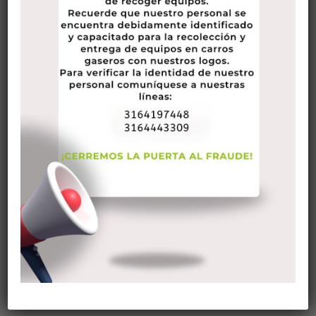
Sie suchen nach einem kostenlosen Anschluss website –
one which herausziehen die Abbuchungskarte einfach zu zu
bekommen – dann hast du die Chance angekommen der
richtige Ort.
Am Ende, da dieser alte Song behauptet, einige der besten
Situationen im täglichen Leben sind kostenlos Kosten. Ein
fantastischer Snap an einem Sommertag. Ein herzliches
Diskussion mit einem Freund. Ein Toben
{im|innerhalb|innerhalb|innerhalb|während
des|für|in|innerhalb|innerhalb |, wenn Sie die Blätter mit einer
du einfach gefunden.
Dieser Artikel wird hervorheben die Quintessenz Kosten-
effektiv Dating Anwendungen was sein kann befreit, um sich
zu befreien, sich anzuschließen und zu haben und auch zu
haben und jetzt zu haben und zu besitzen und zu erhalten
und zu haben, während sie haben und dann haben und jetzt
und auch haben vielen Singles, die Tag in und Abend zum
Abendessen flirten.