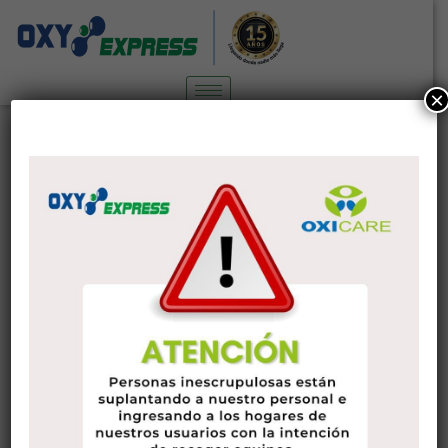
×
4 Rencontres Erreurs Et Moyens De
Gérer Eux
Sin categoría
10 de noviembre de 2022
administrador
Comme la majorité des situations dans la vie quotidienne,
rencontres en ligne ses propres bas et hauts. Les hauts
sont stimulants, exaltants et heureux – les bas ont tendance
à être décourageant, décourageant et décourageant. Vous
ne pouvez pas gratuit votre vie de bas entièrement, mais les
dateurs experts comprennent que qu’il est possible de
transformer les bas en ups normalement autant que
possible.