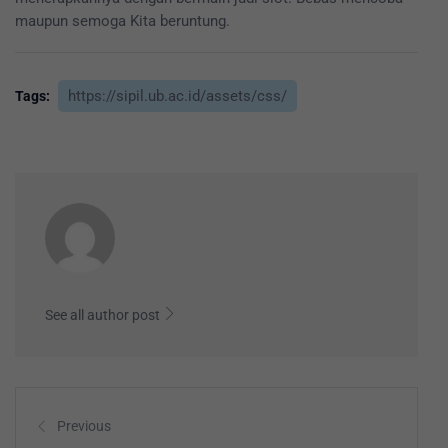
maupun semoga Kita beruntung.
https://sipil.ub.ac.id/assets/css/
Tags:
See all author post
Previous