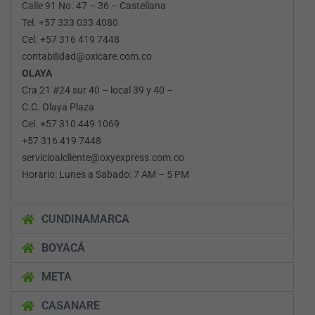
Calle 91 No. 47 – 36 – Castellana
Tel. +57 333 033 4080
Cel. +57 316 419 7448
contabilidad@oxicare.com.co
OLAYA
Cra 21 #24 sur 40 – local 39 y 40 –
C.C. Olaya Plaza
Cel. +57 310 449 1069
+57 316 419 7448
servicioalcliente@oxyexpress.com.co
Horario: Lunes a Sabado: 7 AM – 5 PM
CUNDINAMARCA
BOYACÁ
META
CASANARE