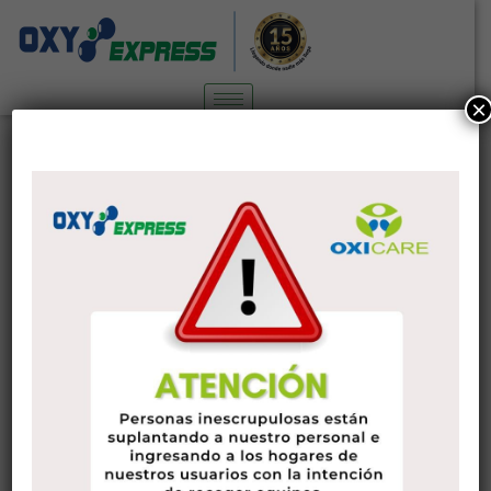
×
Cara Tembus Judi Bermain judi Slot
Online
Slot Online
1 de marzo de 2023
Tips menang judi poker main slot online, jika Anda artinya
pemain agen yang kepingin mencari duit dengan tepat di
mari. Kami buat membagikan amat banyak Tips Teknik
Menang Judi Slot, Mesin judi slot sendiri menjadi pilihan
judi online di sbobet yang cukup tepat tentu saja anda untuk
membuat mendapatkan penentu yang tidak terbatas karena
judi yang akan teman-teman mainkan atau bergantung
memakai keberuntungan player tersebut.