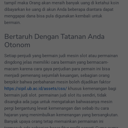
tampil maka Orang akan meraih banyak uang di ketahui koin
dibayarkan ke uang di akun Anda beberapa diantara dapat
menggapai dana bisa pula digunakan kembali untuk
bermain.
Bertaruh Dengan Tatanan Anda
Otonom
Setiap penjudi yang bermain judi mesin slot atau permainan
dingdong jelas memiliki cara bermain yang bermacam-
macam karena cara gaya perjudian para pemain ini bisa
menjadi pemenang sejumlah keuangan, sebagian orang
berpikir bahwa perbahanan mesin boleh dijadikan faktor
https://sipil.ub.ac.id/assets/css/
khusus kemenangan bagi
bermain judi slot. permainan judi slot itu sendiri, tidak
disangka ada juga untuk mengatakan bahwasanya mesin
pergi bergantung lewat kemenangan dan sebab itu cara
hajaran yang menimbulkan kemenangan yang bersangkutan.
Banyak upaya orang tetap memainkan permainan ini
termasuk ada sebagian besar fitur profit seperti Cuma-cuma