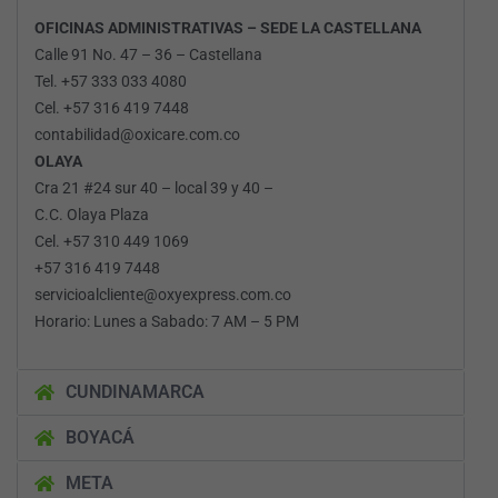
OFICINAS ADMINISTRATIVAS – SEDE LA CASTELLANA
Calle 91 No. 47 – 36 – Castellana
Tel. +57 333 033 4080
Cel. +57 316 419 7448
contabilidad@oxicare.com.co
OLAYA
Cra 21 #24 sur 40 – local 39 y 40 –
C.C. Olaya Plaza
Cel. +57 310 449 1069
+57 316 419 7448
servicioalcliente@oxyexpress.com.co
Horario: Lunes a Sabado: 7 AM – 5 PM
CUNDINAMARCA
BOYACÁ
META