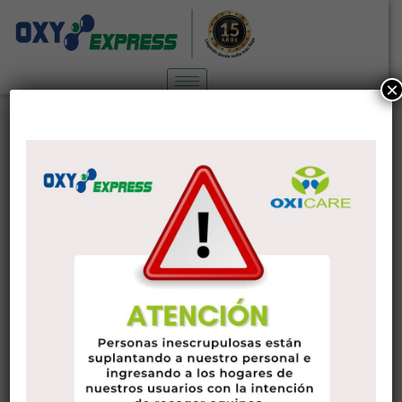
×
Judi Slot
Judi Slot
10 de abril de 2023
Kiat Slot Pakar Yang bisa Memastikan
Juara
Judi Slot
9 de abril de 2023