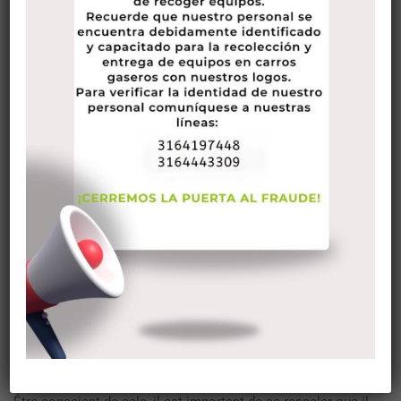
Rassemblez-vous… tout autour, messieurs. Permettez-moi
booster un scotch (solitary malt, kindly) pour vous. C’est
2015 et pour une raison nous sommes tous pataugeant
dans cette en ligne paysage avec parent succès. Nous
avons maintenant adroitement ajusté tous nos footwork
pour esquiver le féministe mines terrestres qui jonchent les
hautes herbes entre états-unis et, vous réalisez, enchanteur
normalité.
Nous terminé ok task de découvrir comment finir par être
respectueux (et généralement non répulsif) au plus beau
rapports sexuels. Vous trouverez des avertissements,
cependant, et de ces nous devrions rester clair. Shifting
gender parts en Amérique ont tenu états-unis sur tous nos
orteils. Si peut-être tu étais augmenté “habituellement”
comme je était en fait , il rend vous à un carrefour en termes
de décorum. Examiner sexe parties est à analyser propres
connexions ensemble.