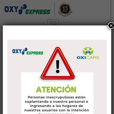
×
Choses Hommes Ne devrait jamais
Exécuter Pour les femmes
Sin categoría
13 de noviembre de 2022
administrador
9 Situations Aucun gars qui se
respecte lui-même ne devrait
auparavant faire pour une
femme mure dunkerque
développée développée