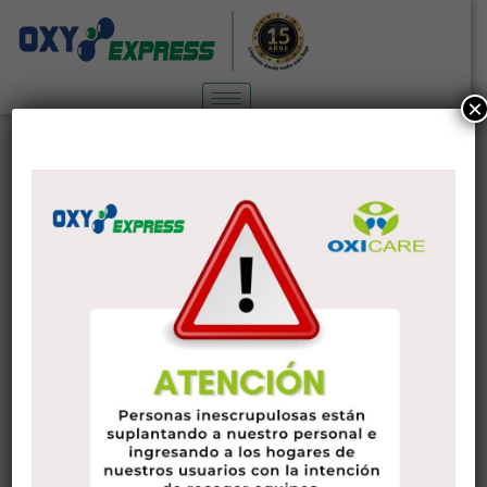
×
Examina creditrates co Crédito con
Colombia
Sin categoría
11 de agosto de 2022
administrador
Si usted es el viejo o anticuado asociado con Colombia, es
importante tomarse el tiempo para evaluar las posibilidades
fiscales. No solo lo
creditrates co
ayudará con el
funcionamiento de la plataforma de crédito, sino que
también lo ayudará a encontrar el banco apropiado para la
condición.
Empieza por hacer una comparativa amplia, te
ahorras un dineral en la tirada larga.