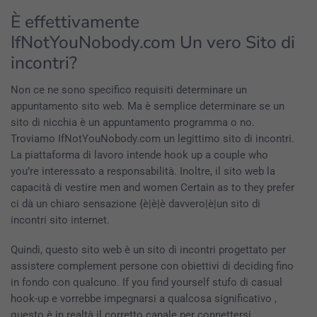
È effettivamente
IfNotYouNobody.com Un vero Sito di
incontri?
Non ce ne sono specifico requisiti determinare un
appuntamento sito web. Ma è semplice determinare se un
sito di nicchia è un appuntamento programma o no.
Troviamo IfNotYouNobody.com un legittimo sito di incontri.
La piattaforma di lavoro intende hook up a couple who
you’re interessato a responsabilità. Inoltre, il sito web la
capacità di vestire men and women Certain as to they prefer
ci dà un chiaro sensazione {è|è|è davvero|è|un sito di
incontri sito internet.
Quindi, questo sito web è un sito di incontri progettato per
assistere complement persone con obiettivi di deciding fino
in fondo con qualcuno. If you find yourself stufo di casual
hook-up e vorrebbe impegnarsi a qualcosa significativo ,
questo è in realtà il corretto canale per connettersi.