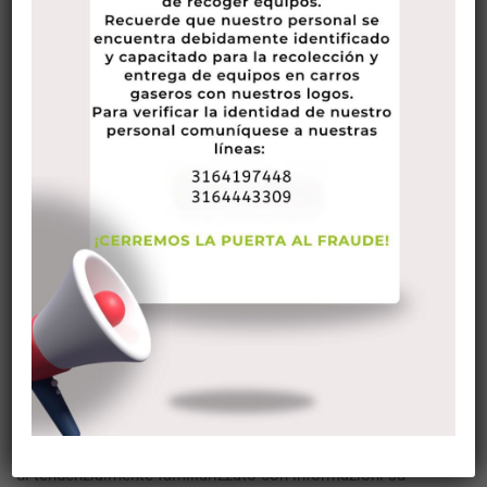
stunning people as well as ai single equestri.
Il sito internet è stato in operazione costantemente, e
diverso individuo base è una testimonianza per questo. Il
sito web è stato progettato per offrire un altro tipo di
collegamento. Contro avere pagine con esagerato aspetti
come foto, sito web è stato progettato per create real
associazioni tramite efficace interazione.
Lo scopo di il sito web è fornire grave impegno contatti.
Clienti sono creati per parlare e progredire verso sapere l’un
l’altro meglio senza esporre il loro particolare identità.
Veramente questo un altro tipo di tipo collegamento questo
progettato ad aiutare le persone capirsi l’altra persona
meglio.
Per un dettagliato review of tutte le sfaccettature riguardo
questo sito di incontri, continua a leggere questo post del
blog. Abbiamo fatto tutto sporco lavoro per fare assicurati
di tendenzialmente familiarizzato con informazioni su