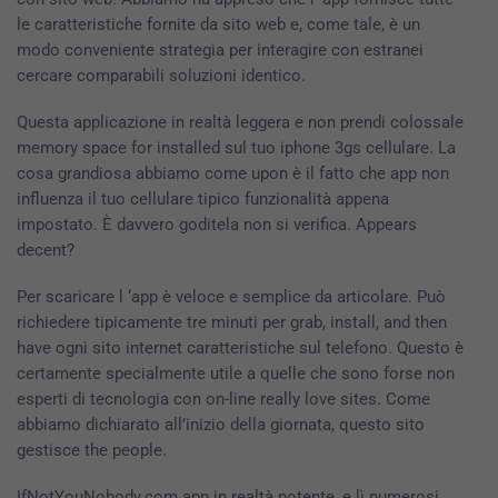
le caratteristiche fornite da sito web e, come tale, è un
modo conveniente strategia per interagire con estranei
cercare comparabili soluzioni identico.
Questa applicazione in realtà leggera e non prendi colossale
memory space for installed sul tuo iphone 3gs cellulare. La
cosa grandiosa abbiamo come upon è il fatto che app non
influenza il tuo cellulare tipico funzionalità appena
impostato. È davvero goditela non si verifica. Appears
decent?
Per scaricare l ‘app è veloce e semplice da articolare. Può
richiedere tipicamente tre minuti per grab, install, and then
have ogni sito internet caratteristiche sul telefono. Questo è
certamente specialmente utile a quelle che sono forse non
esperti di tecnologia con on-line really love sites. Come
abbiamo dichiarato all’inizio della giornata, questo sito
gestisce the people.
IfNotYouNobody.com app in realtà potente, e lì numerosi