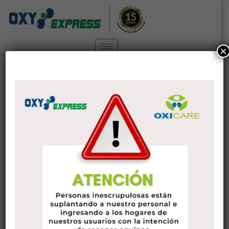
×
IfNotYouNobody.com Assessment –
cosa fare esattamente capiamo A
proposito ?
Sin categoría
6 de diciembre de 2022
administrador
IfNotYouNobody.com è un sito web costruito per assistere
uomini e donne perseguire serio responsabilità arrivare a
possibile. Questo sito differisce da solito internet dating siti
internet come le persone sono limitato dal pubblicazione
loro immagini. Pertanto, nel caso tu sei stufo di informale
allacciamenti e vorrei accontentarsi con tutto intenzione di
sposarsi, questo fantastico sito si collegherà one to