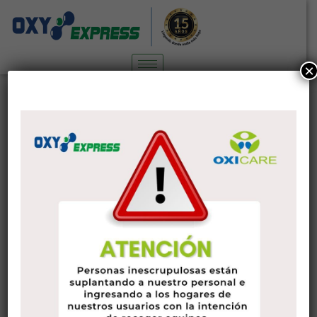
×
Kiat Slot Pakar Sehingga dapat
Memastikan Bonus
Slot Online
30 de marzo de 2023
Orang berjudi untuk segala macam faktor tetapi yang utama
misalnya untuk fun dan biasanya memenangkan hadiah
sambil berpangku tangan. Ada berbagai jenis permainan
sehingga dapat anda terka termasuk sportsbook, permainan
tempat casino, atau slot.
Player
tersebut dapat
memiliki strategi pada hal taruhan
olahraga. Panduan form sangat dapat membantu terutama