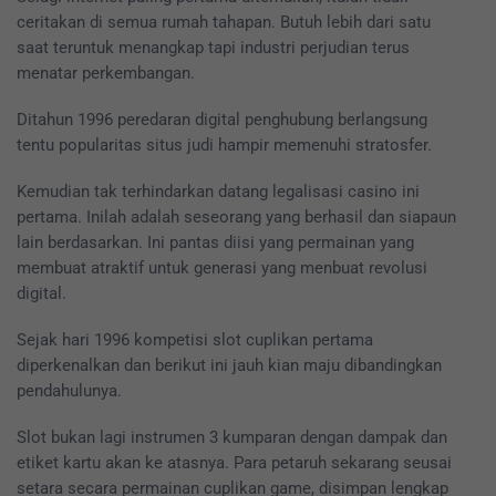
ceritakan di semua rumah tahapan. Butuh lebih dari satu
saat teruntuk menangkap tapi industri perjudian terus
menatar perkembangan.
Ditahun 1996 peredaran digital penghubung berlangsung
tentu popularitas situs judi hampir memenuhi stratosfer.
Kemudian tak terhindarkan datang legalisasi casino ini
pertama. Inilah adalah seseorang yang berhasil dan siapaun
lain berdasarkan. Ini pantas diisi yang permainan yang
membuat atraktif untuk generasi yang menbuat revolusi
digital.
Sejak hari 1996 kompetisi slot cuplikan pertama
diperkenalkan dan berikut ini jauh kian maju dibandingkan
pendahulunya.
Slot bukan lagi instrumen 3 kumparan dengan dampak dan
etiket kartu akan ke atasnya. Para petaruh sekarang seusai
setara secara permainan cuplikan game, disimpan lengkap