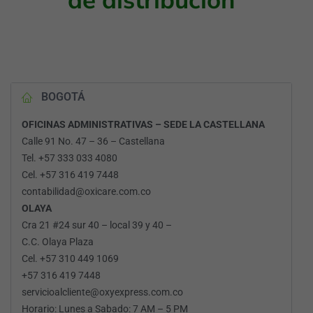
de distribución
BOGOTÁ
OFICINAS ADMINISTRATIVAS – SEDE LA CASTELLANA
Calle 91 No. 47 – 36 – Castellana
Tel. +57 333 033 4080
Cel. +57 316 419 7448
contabilidad@oxicare.com.co
OLAYA
Cra 21 #24 sur 40 – local 39 y 40 –
C.C. Olaya Plaza
Cel. +57 310 449 1069
+57 316 419 7448
servicioalcliente@oxyexpress.com.co
Horario: Lunes a Sabado: 7 AM – 5 PM