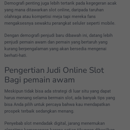
Demografi penting juga lebih tertarik pada kegegeran acak
yang mana ditawarkan slot online, daripada taruhan
olahraga atau kompetisi meja tapi mereka fans
mengaksesnya sewaktu perangkat seluler seperti mobile.
Dengan demografi penjudi baru dibawah ini, datang lebih
penjudi pemain awam dan pemain yang bertaruh yang
kurang berpengalaman yang akan bersedia mengenai
berhati-hati.
Pengertian Judi Online Slot
Bagi pemain awam
Meskipun tidak bisa ada strategi di luar situ yang dapat
harus menang selama bermain slot, ada banyak tips yang
bisa Anda pilih untuk percaya bahwa kau mendapatkan
prospek terbaik sedangkan menang.
Penyebab slot mendadak digital, jarang menemukan