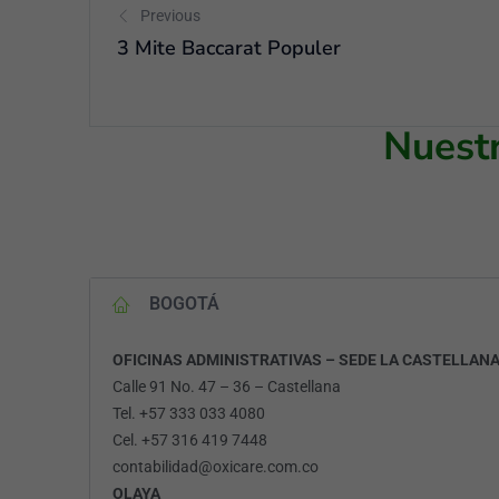
Previous
3 Mite Baccarat Populer
Nuestr
BOGOTÁ
OFICINAS ADMINISTRATIVAS – SEDE LA CASTELLAN
Calle 91 No. 47 – 36 – Castellana
Tel. +57 333 033 4080
Cel. +57 316 419 7448
contabilidad@oxicare.com.co
OLAYA