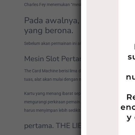
Charles Fey menemukan “mesin slot” yang pertama.
Pada awalnya, mesin Slot On
yang berona.
Sebelum akan permainan ini anda kenal, dahulu dituliskan s
Mesin Slot Pertama “The Card M
The Card Machine berisi lima drum yang menampung besaran
tuas, alat akan mulai dengan membudidayakan drum. Tidak 
Kartu yang menang ibarat sepasang Raja tentu mendapatkan
mengurangi perkiraan pemain. Pembayaran mekanis untuk j
harus menyimpan lebih sedikit drum pemintalan.
pertama. THE LIBERTY BELL