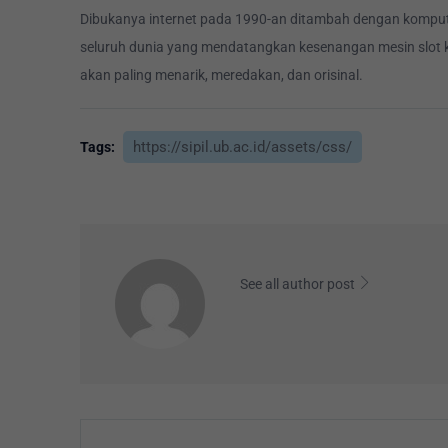
Dibukanya internet pada 1990-an ditambah dengan komputer
seluruh dunia yang mendatangkan kesenangan mesin slot k
akan paling menarik, meredakan, dan orisinal.
https://sipil.ub.ac.id/assets/css/
Tags:
See all author post