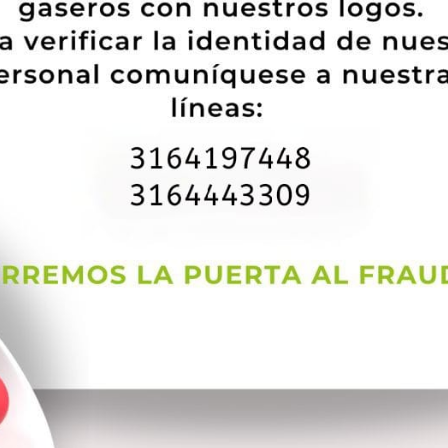
s biadab dengan salon,
https://sipil.ub.Ac.id/assets/css/
pendapa bordil,
rja serta sangat baik.
arles Fey bisa melihat potensi instrumen judi dan di ruang bawah zona 
-44. Instrumen yang terakhir ini sangat berhasil.
 Card Bell yang akan lestari mengubah wajah berjudi. Mesin ini menyi
angku industri slot dan era elektronik selanjutnya masih digunakan d
ipta mesin slot.
ungannya pada dahulunya, tetapi setahun berikutnya Fey mengubah cap 
r feeling digunakan sebagai simbol pada tiga gulungan ternyata bintang da
ersebut. Sablon BAR yang beberapa hari umum di permainan slot awalny
ni kadang-kadang disebut sebagai ‘ mesin buah’. Yang Kanada dan Amerika