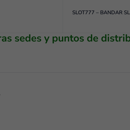
SLOT777 – BANDAR S
as sedes y puntos de distri
A