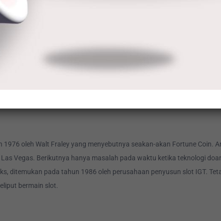
‘pokies’. Salah satu istilah slang lama untuk alat slot adalah ‘One Armed
terletak di sayap. Dan tentu saja, alat ini ‘merampok’ sekian pemain yan
. Alat ini mulai sewaktu lakukan pengembangan bagi Bally, mesin itu d
n 1976 oleh Walt Fraley yang menyebutnya seakan-akan Fortune Coin. Arket
n ke Las Vegas. Berikutnya hanya masalah pada waktu ketika teknologi
cks, ditemukan pada tahun 1986 oleh perusahaan penyusun slot IGT. Teta
liput bermain slot.