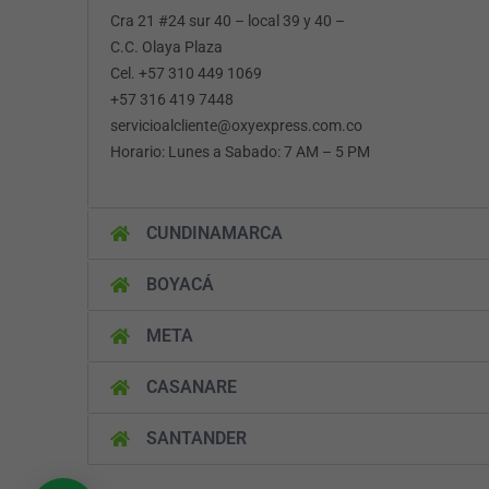
Cra 21 #24 sur 40 – local 39 y 40 –
C.C. Olaya Plaza
Cel. +57 310 449 1069
+57 316 419 7448
servicioalcliente@oxyexpress.com.co
Horario: Lunes a Sabado: 7 AM – 5 PM
CUNDINAMARCA
BOYACÁ
META
CASANARE
SANTANDER