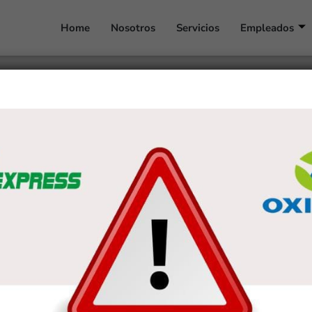
Home
Nosotros
Servicios
Empleados
orak Mesin Slot Online
munculannya pada akhir 1800-an akan kita ulik pada artikel yang diatas