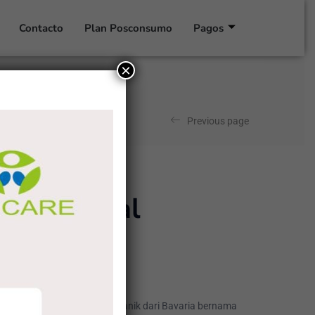
Contacto
Plan Posconsumo
Pagos
×
Previous page
 Pecah Awal
. Kala itu salah seorang mekanik dari Bavaria bernama