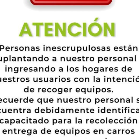
line yang teman-teman kenal saat 
ebuah mesin dengan di sebut selalu The Card Machine. Mesin ini dalam c
achines”
 50 wajah judi kartu dan didasarkan dalam permainan kartu poker. Set
beredar mekanisme pembayaran mekanis sehingga hadiah terbelenggu pad
 bir free, sementara kemenangan terbaik seperti royal flush akan memb
enis alat ini sangat dilematis karena semua transformasi hasil. Mesi