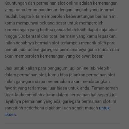
Keuntungan dari permainan slot online adalah kemenangan
yang mana terlampau besar dengan langkah yang teramat
mudah, begitu kita memperoleh keberuntungan bermain ini,
kamu mempunyai peluang besar untuk memperoleh
kemenangan yang berlipa ganda lebih-lebih dapat saja bisa
hingga 50x berasal dari total bermain yang kamu lepaskan.
Inilah sebabnya bermain slot terlampau menarik oleh para
pemain judi online gara-gara permainannya guna mudah dan
akan memperoleh kemenangan yang kelewat besar.
Jadi untuk kalian para pengagum judi online lebih-lebih
dalam permainan slot, kamu bisa jalankan permainan slot
inilah gara-gara siapa menemukan akan mendatangkan
favorit yang terlampau luar biasa untuk anda. Teman-teman
tidak kudu memilah aturan dalam permainan hal seperti ini
layaknya permainan yang ada, gara-gara permainan slot ini
sangatlah sederhana dipahami dan sengit mudah
untuk
akses
.