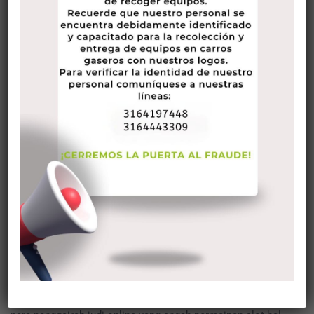
berasal dari perjudian sepak bola, basket, tenis lebih-lebih
billiard sekalipun juga ada dalan ragam olahraga, lain lagi
dengan model kasino yang permainannya normalnya
memakai kartu di ketahui dadu. Permainan game sendiri
terbagi jadinya 2 kategori, taruhan casino khas eropa dan
asia.
Perbedaan Slot Online Asia dan
Tanah raya Lainnya
Permainan casino eropa dan asia hal ini punyai sebagian
bermain yang sama, tetapi jika kalian mencari permainan
asia di anggota eropa maka kamu perihal sukar untuk
mendeteksinya, begitupun sebaliknya. Contoh opsi asia
yang langka sekali di temukan di game eropa bisa saja
perjudian Sicbo. Tetapi akhir-akhir ini kami tidak
perbincangan mengenai permainan olah tubuh ataupun
casino,
https://sipil.ub.ac.id/assets/css/
kebalikannya
permainan slot perjudian. Mungkin udah sering berasal dari