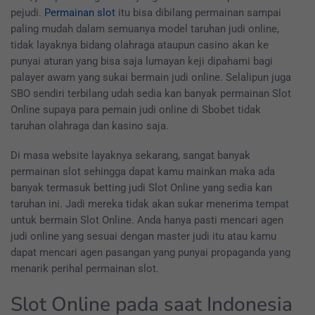
pejudi.
Permainan slot
itu bisa dibilang permainan sampai
paling mudah dalam semuanya model taruhan judi online,
tidak layaknya bidang olahraga ataupun casino akan ke
punyai aturan yang bisa saja lumayan keji dipahami bagi
palayer awam yang sukai bermain judi online. Selalipun juga
SBO sendiri terbilang udah sedia kan banyak permainan Slot
Online supaya para pemain judi online di Sbobet tidak
taruhan olahraga dan kasino saja.
Di masa website layaknya sekarang, sangat banyak
permainan slot sehingga dapat kamu mainkan maka ada
banyak termasuk betting judi Slot Online yang sedia kan
taruhan ini. Jadi mereka tidak akan sukar menerima tempat
untuk bermain Slot Online. Anda hanya pasti mencari agen
judi online yang sesuai dengan master judi itu atau kamu
dapat mencari agen pasangan yang punyai propaganda yang
menarik perihal permainan slot.
Slot Online pada saat Indonesia